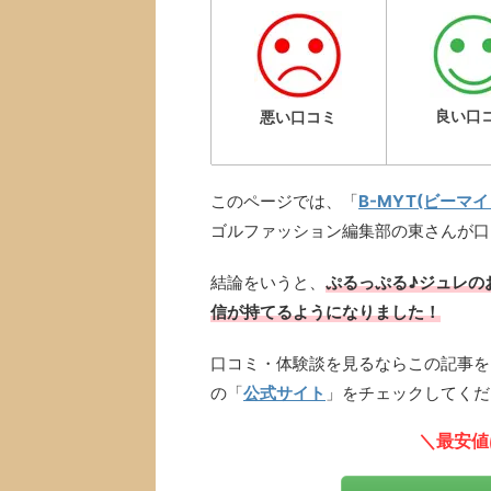
良い口
悪い口コミ
このページでは、「
B-MYT(ビーマ
ゴルファッション編集部の東さんが口
結論をいうと、
ぷるっぷる♪ジュレの
信が持てるようになりました！
口コミ・体験談を見るならこの記事を
の「
公式サイト
」をチェックしてくだ
＼最安値