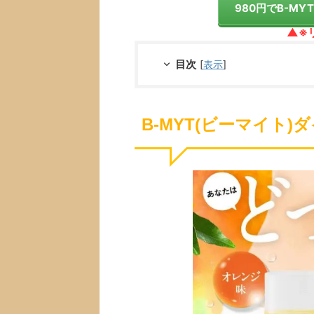
980円でB-M
▲※
目次
[
表示
]
B-MYT(ビーマイト