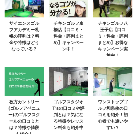
サイエンスゴル
チキンゴルフ京
チキンゴルフ八
フアカデミー札
橋店【口コミ・
王子店【口コ
幌の評判は？料
料金・評判まと
ミ・料金・評判
金や特徴はどう
め】キャンペー
まとめ】お得な
なっている？
ン中！
キャンペーン実
施中！
枚方カントリー
ゴルフスタジオ
ワンストップゴ
(ゴルフアベニュ
T'sの口コミや評
ルフ和泉校の口
ー)のゴルフスク
判とは？気にな
コミを紹介！初
ールの口コミと
る特徴やレッス
心者でも通いや
は？特徴や値段
ン料金も紹介中
すい？
も紹介！