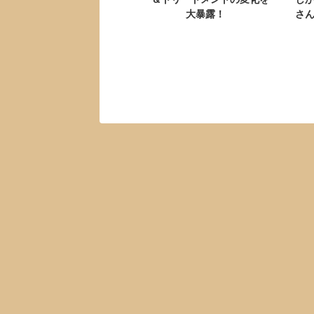
大暴露！
さ