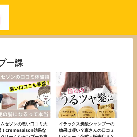
プー課
レムセゾンの悪い口コミ大
イラックス炭酸シャンプーの
！cremesaison効果な
効果は凄い？東さんの口コミ
かクリームシャンプーを東
レビュー！公式・販売店まと