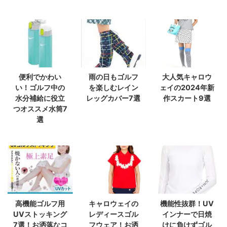
便利でかわい
雨の日もゴルフ
大人気キャロウ
い！ゴルフ中の
を楽しむレイン
ェイの2024年新
水分補給に役立
レッグカバー7選
作スカート9選
つオススメ水筒7
選
高機能ゴルフ用
キャロウェイの
機能性抜群！UV
UVストッキング
レディースゴル
インナーで日焼
7選！お洒落なコ
フウェア！お洒
けに負けずゴル