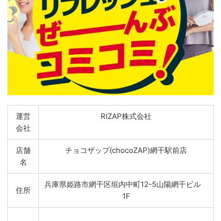
運営
RIZAP株式会社
会社
店舗
チョコザップ(chocoZAP)網干駅前店
名
兵庫県姫路市網干区垣内中町12-5山陽網干ビル
住所
1F