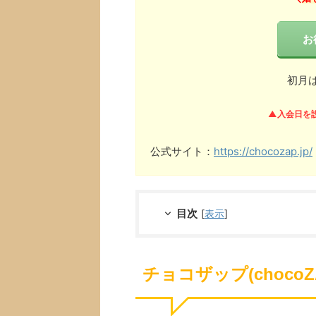
お
初月
▲入会日を
公式サイト：
https://chocozap.jp/
目次
[
表示
]
チョコザップ(choco