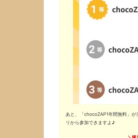
あと、「chocoZAP1年間無料
リから参加できますよ♪
嬉
＼