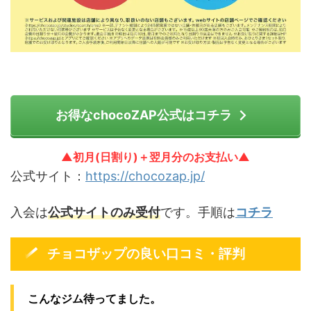
お得なchocoZAP公式はコチラ
▲初月(日割り)＋翌月分のお支払い▲
公式サイト：
https://chocozap.jp/
入会は
公式サイトのみ受付
です。手順は
コチラ
チョコザップの良い口コミ・評判
こんなジム待ってました。