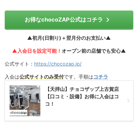
お得なchocoZAP公式はコチラ
▲初月(日割り)＋翌月分のお支払い▲
▲入会日を設定可能！
オープン前の店舗でも安心▲
公式サイト：
https://chocozap.jp/
入会は
公式サイトのみ受付
です。手順は
コチラ
【天拝山】チョコザップ上古賀店
【口コミ・設備】お得に入会はコ
コ！