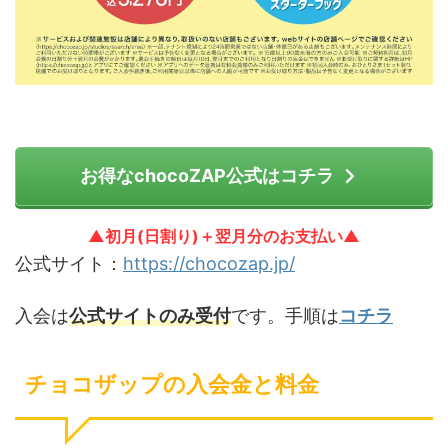
お得なchocoZAP公式はコチラ
▲初月(日割り)＋翌月分のお支払い▲
公式サイト：
https://chocozap.jp/
入会は
公式サイトのみ受付
です。手順は
コチラ
チョコザップの入会金と料金