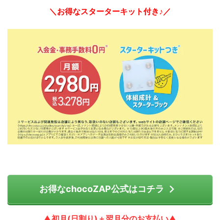
＼お得なスターターキット付き♪／
お得なchocoZAP公式はコチラ
▲初月(日割り)＋翌月分のお支払い▲