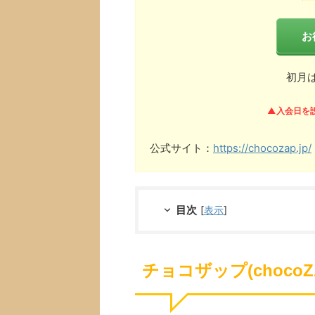
お
初月
▲入会日を
公式サイト：
https://chocozap.jp/
目次
[
表示
]
チョコザップ(choco