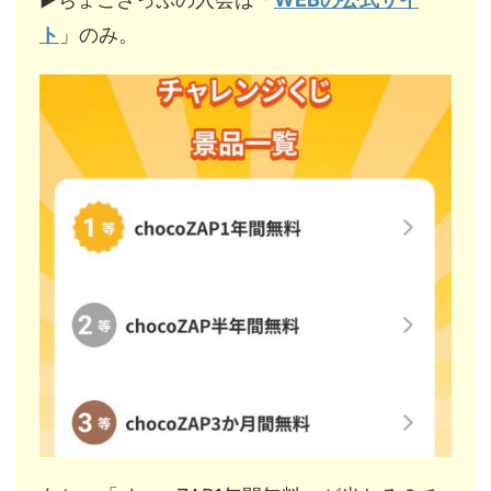
ト
」のみ。