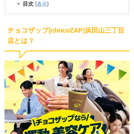
目次
[
表示
]
チョコザップ(chocoZAP)浜田山三丁目
店とは？