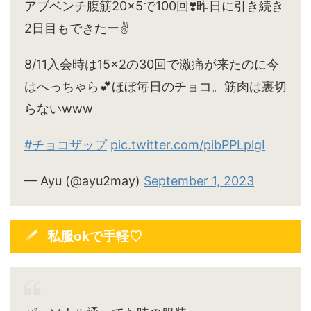
アブベンチ腹筋20×5で100回❣️昨日に引き続き
2日目もできたー✌️
8/11入会時は15×2の30回で激痛が来たのに今
はへっちゃら💕ほぼ毎日のチョコ。筋肉は裏切
らないwww
#チョコザップ
pic.twitter.com/pibPPLplgI
— Ayu (@ayu2may)
September 1, 2023
私服okで手軽♡