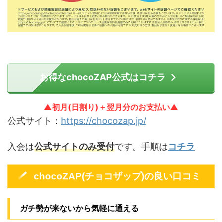
お得なchocoZAP公式はコチラ
▲初月(日割り)＋翌月分のお支払い▲
公式サイト：
https://chocozap.jp/
入会は
公式サイトのみ受付
です。手順は
コチラ
chocoZAP(チョコザップ)の良い口コミ
ガチ勢が来ないから気軽に通える