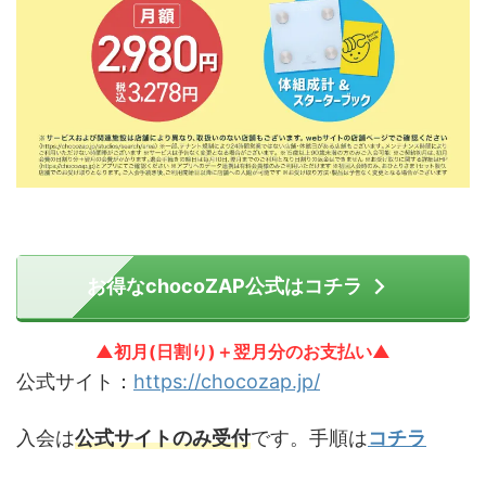
お得なchocoZAP公式はコチラ
▲初月(日割り)＋翌月分のお支払い▲
公式サイト：
https://chocozap.jp/
入会は
公式サイトのみ受付
です。手順は
コチラ