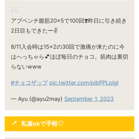
アブベンチ腹筋20×5で100回❣️昨日に引き続き
2日目もできたー✌️
8/11入会時は15×2の30回で激痛が来たのに今
はへっちゃら💕ほぼ毎日のチョコ。筋肉は裏切
らないwww
#チョコザップ
pic.twitter.com/pibPPLplgI
— Ayu (@ayu2may)
September 1, 2023
私服okで手軽♡