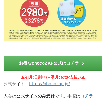
お得なchocoZAP公式はコチラ
▲初月(日割り)＋翌月分のお支払い▲
公式サイト：
https://chocozap.jp/
入会は
公式サイトのみ受付
です。手順は
コチラ