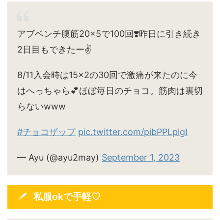
アブベンチ腹筋20×5で100回❣️昨日に引き続き
2日目もできたー✌️
8/11入会時は15×2の30回で激痛が来たのに今
はへっちゃら💕ほぼ毎日のチョコ。筋肉は裏切
らないwww
#チョコザップ
pic.twitter.com/pibPPLplgI
— Ayu (@ayu2may)
September 1, 2023
私服okで手軽♡