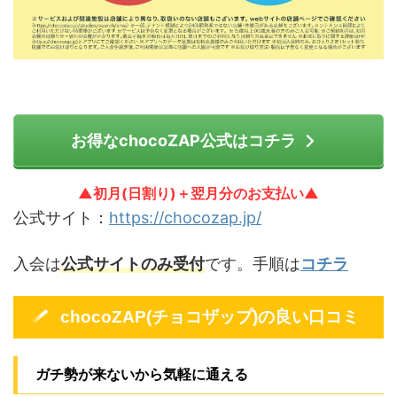
お得なchocoZAP公式はコチラ
▲初月(日割り)＋翌月分のお支払い▲
公式サイト：
https://chocozap.jp/
入会は
公式サイトのみ受付
です。手順は
コチラ
chocoZAP(チョコザップ)の良い口コミ
ガチ勢が来ないから気軽に通える