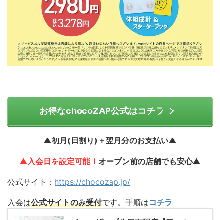
お得なchocoZAP公式はコチラ
▲初月(日割り)＋翌月分のお支払い▲
▲入会日を設定可能！
オープン前の店舗でも安心▲
公式サイト：
https://chocozap.jp/
入会は
公式サイトのみ受付
です。手順は
コチラ