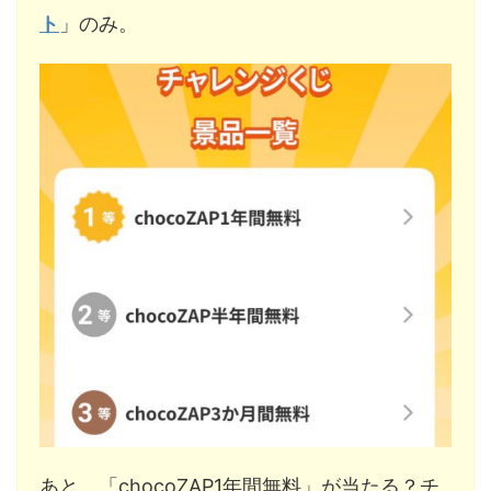
ト
」のみ。
あと、「chocoZAP1年間無料」が当たる？チ