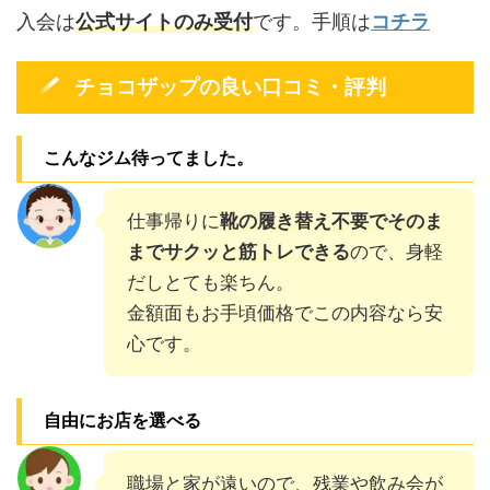
入会は
公式サイトのみ受付
です。手順は
コチラ
チョコザップの良い口コミ・評判
こんなジム待ってました。
仕事帰りに
靴の履き替え不要でそのま
までサクッと筋トレできる
ので、身軽
だしとても楽ちん。
金額面もお手頃価格でこの内容なら安
心です。
自由にお店を選べる
職場と家が遠いので、残業や飲み会が