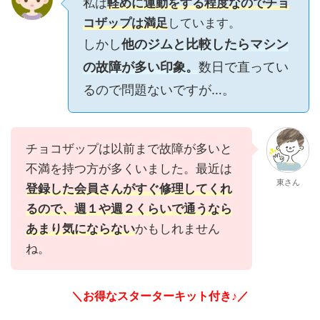
私は
軽めに運動をする程度なのでチョ
コザップは満足
しています。
しかし
他のジムと比較したらマシン
の故障が多い印象。
数日で直ってい
るので問題ないですが…。
チョコザップは以前まで故障が多いと
不満を持つ方が多くいました。最近は
東さん
登録した会員さんがすぐ修理してくれ
るので、週１や週２くらいで通うなら
あまり気にならない
かもしれません
ね。
＼お得なスターターキット付き♪／