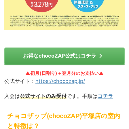
お得なchocoZAP公式はコチラ
▲初月(日割り)＋翌月分のお支払い▲
公式サイト：
https://chocozap.jp/
入会は
公式サイトのみ受付
です。手順は
コチラ
チョコザップ(chocoZAP)平塚店の室内
と特徴は？