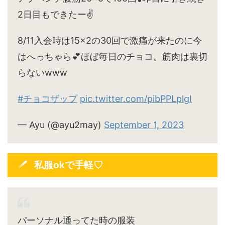
2日目もできたー✌️
8/11入会時は15×2の30回で激痛が来たのに今
はへっちゃら💕ほぼ毎日のチョコ。筋肉は裏切
らないwww
#チョコザップ
pic.twitter.com/pibPPLplgI
— Ayu (@ayu2may)
September 1, 2023
私服okで手軽♡
パーソナル通ってた時の服装