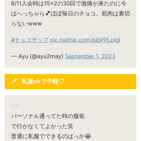
8/11入会時は15×2の30回で激痛が来たのに今
はへっちゃら💕ほぼ毎日のチョコ。筋肉は裏切
らないwww
#チョコザップ
pic.twitter.com/pibPPLplgI
— Ayu (@ayu2may)
September 1, 2023
私服okで手軽♡
パーソナル通ってた時の服装
で行かなくてよかった笑
普通に私服でできるのばっか😂