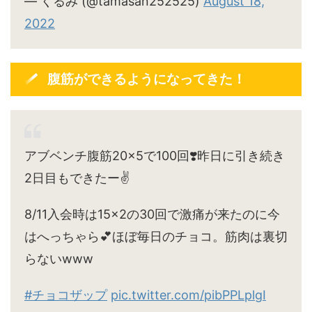
— くるみ (@tamasan252525)
August 18,
2022
腹筋ができるようになってきた！
アブベンチ腹筋20×5で100回❣️昨日に引き続き
2日目もできたー✌️
8/11入会時は15×2の30回で激痛が来たのに今
はへっちゃら💕ほぼ毎日のチョコ。筋肉は裏切
らないwww
#チョコザップ
pic.twitter.com/pibPPLplgI