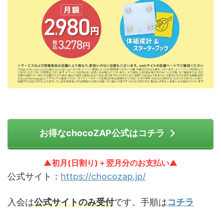
お得なchocoZAP公式はコチラ
▲初月(日割り)＋翌月分のお支払い▲
公式サイト：
https://chocozap.jp/
入会は
公式サイトのみ受付
です。手順は
コチラ