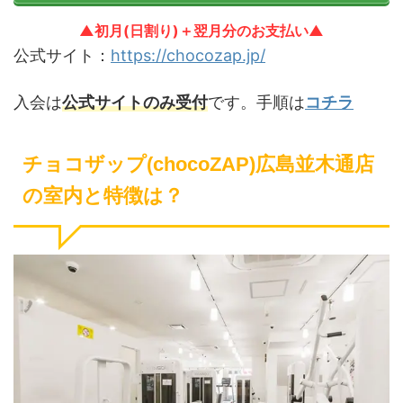
▲初月(日割り)＋翌月分のお支払い▲
公式サイト：
https://chocozap.jp/
入会は
公式サイトのみ受付
です。手順は
コチラ
チョコザップ(chocoZAP)広島並木通店
の室内と特徴は？