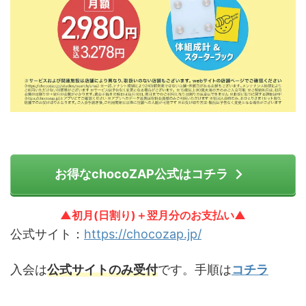
お得なchocoZAP公式はコチラ
▲初月(日割り)＋翌月分のお支払い▲
公式サイト：
https://chocozap.jp/
入会は
公式サイトのみ受付
です。手順は
コチラ