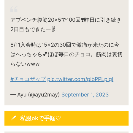
アブベンチ腹筋20×5で100回❣️昨日に引き続き
2日目もできたー✌️
8/11入会時は15×2の30回で激痛が来たのに今
はへっちゃら💕ほぼ毎日のチョコ。筋肉は裏切
らないwww
#チョコザップ
pic.twitter.com/pibPPLplgI
— Ayu (@ayu2may)
September 1, 2023
私服okで手軽♡