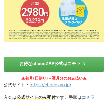
お得なchocoZAP公式はコチラ
▲初月(日割り)＋翌月分のお支払い▲
公式サイト：
https://chocozap.jp/
入会は
公式サイトのみ受付
です。手順は
コチラ