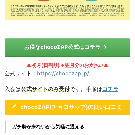
お得なchocoZAP公式はコチラ
▲初月(日割り)＋翌月分のお支払い▲
公式サイト：
https://chocozap.jp/
入会は
公式サイトのみ受付
です。手順は
コチラ
chocoZAP(チョコザップ)の良い口コミ
ガチ勢が来ないから気軽に通える