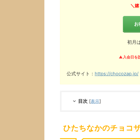
嬉
＼
お
初月
▲入会日を
公式サイト：
https://chocozap.jp/
目次
[
表示
]
ひたちなかのチョコザップ