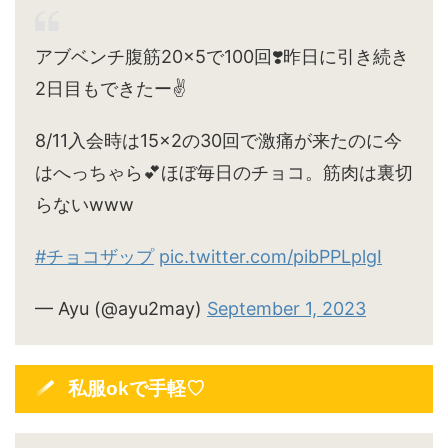
アブベンチ腹筋20×5で100回❣️昨日に引き続き
2日目もできたー✌️
8/11入会時は15×2の30回で激痛が来たのに今
はへっちゃら💕ほぼ毎日のチョコ。筋肉は裏切
らないwww
#チョコザップ
pic.twitter.com/pibPPLplgI
— Ayu (@ayu2may)
September 1, 2023
私服okで手軽♡