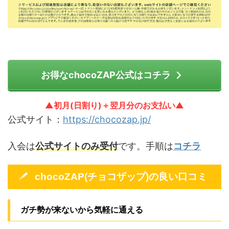
お得なchocoZAP公式はコチラ
▲初月(日割り)＋翌月分のお支払い▲
公式サイト：
https://chocozap.jp/
入会は
公式サイトのみ受付
です。手順は
コチラ
chocoZAP(チョコザップ)の良い口コミ
ガチ勢が来ないから気軽に通える