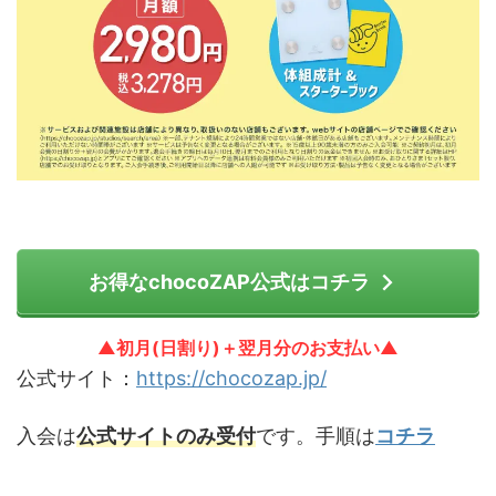
お得なchocoZAP公式はコチラ
▲初月(日割り)＋翌月分のお支払い▲
公式サイト：
https://chocozap.jp/
入会は
公式サイトのみ受付
です。手順は
コチラ