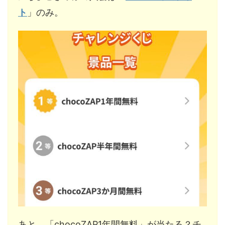
ト
」のみ。
あと、「chocoZAP1年間無料」が当たる？チ