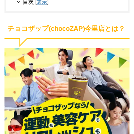
目次
[
表示
]
チョコザップ(chocoZAP)今里店とは？