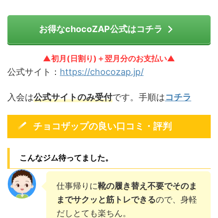
お得なchocoZAP公式はコチラ
▲初月(日割り)＋翌月分のお支払い▲
公式サイト：
https://chocozap.jp/
入会は
公式サイトのみ受付
です。手順は
コチラ
チョコザップの良い口コミ・評判
こんなジム待ってました。
仕事帰りに
靴の履き替え不要でそのま
までサクッと筋トレできる
ので、身軽
だしとても楽ちん。