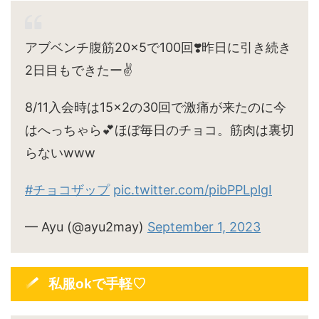
アブベンチ腹筋20×5で100回❣️昨日に引き続き
2日目もできたー✌️
8/11入会時は15×2の30回で激痛が来たのに今
はへっちゃら💕ほぼ毎日のチョコ。筋肉は裏切
らないwww
#チョコザップ
pic.twitter.com/pibPPLplgI
— Ayu (@ayu2may)
September 1, 2023
私服okで手軽♡