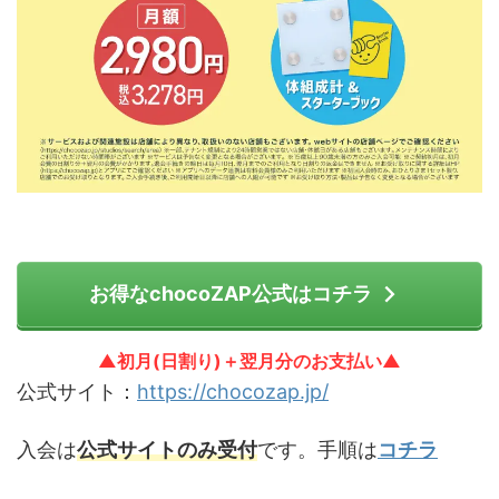
お得なchocoZAP公式はコチラ
▲初月(日割り)＋翌月分のお支払い▲
公式サイト：
https://chocozap.jp/
入会は
公式サイトのみ受付
です。手順は
コチラ