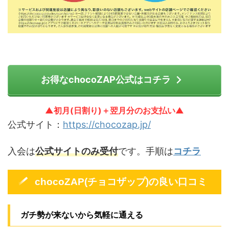
お得なchocoZAP公式はコチラ
▲初月(日割り)＋翌月分のお支払い▲
公式サイト：
https://chocozap.jp/
入会は
公式サイトのみ受付
です。手順は
コチラ
chocoZAP(チョコザップ)の良い口コミ
ガチ勢が来ないから気軽に通える