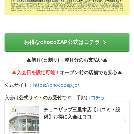
お得なchocoZAP公式はコチラ
▲初月(日割り)＋翌月分のお支払い▲
▲入会日を設定可能！
オープン前の店舗でも安心▲
公式サイト：
https://chocozap.jp/
入会は
公式サイトのみ受付
です。手順は
コチラ
チョコザップ三里木店【口コミ・設
備】お得に入会はココ！