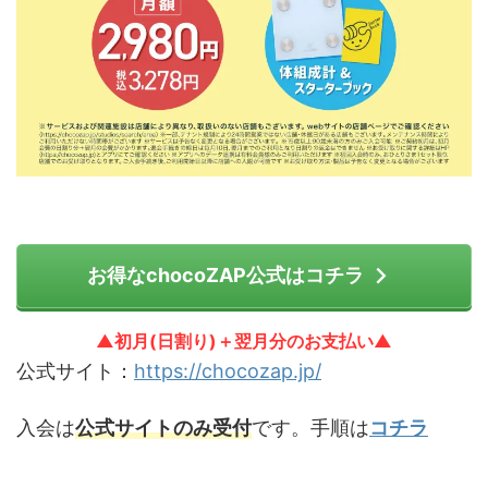
お得なchocoZAP公式はコチラ
▲初月(日割り)＋翌月分のお支払い▲
公式サイト：
https://chocozap.jp/
入会は
公式サイトのみ受付
です。手順は
コチラ