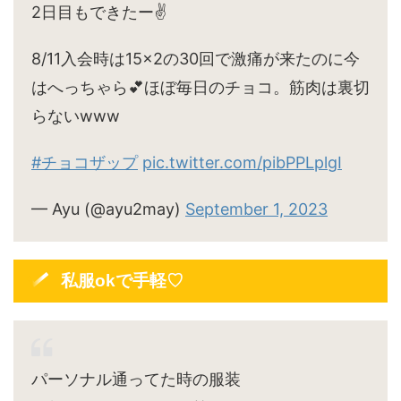
2日目もできたー✌️
8/11入会時は15×2の30回で激痛が来たのに今
はへっちゃら💕ほぼ毎日のチョコ。筋肉は裏切
らないwww
#チョコザップ
pic.twitter.com/pibPPLplgI
— Ayu (@ayu2may)
September 1, 2023
私服okで手軽♡
パーソナル通ってた時の服装