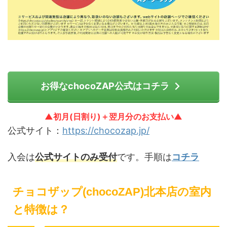
お得なchocoZAP公式はコチラ
▲初月(日割り)＋翌月分のお支払い▲
公式サイト：
https://chocozap.jp/
入会は
公式サイトのみ受付
です。手順は
コチラ
チョコザップ(chocoZAP)北本店の室内
と特徴は？