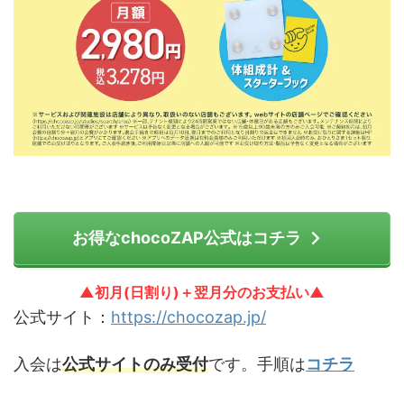
お得なchocoZAP公式はコチラ
▲初月(日割り)＋翌月分のお支払い▲
公式サイト：
https://chocozap.jp/
入会は
公式サイトのみ受付
です。手順は
コチラ