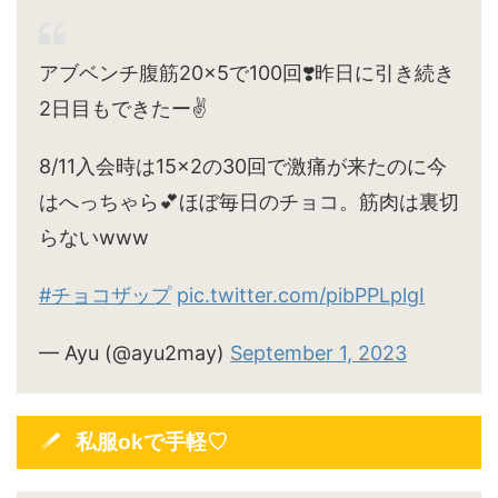
アブベンチ腹筋20×5で100回❣️昨日に引き続き
2日目もできたー✌️
8/11入会時は15×2の30回で激痛が来たのに今
はへっちゃら💕ほぼ毎日のチョコ。筋肉は裏切
らないwww
#チョコザップ
pic.twitter.com/pibPPLplgI
— Ayu (@ayu2may)
September 1, 2023
私服okで手軽♡