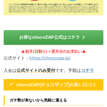
お得なchocoZAP公式はコチラ
▲初月(日割り)＋翌月分のお支払い▲
公式サイト：
https://chocozap.jp/
入会は
公式サイトのみ受付
です。手順は
コチラ
chocoZAP(チョコザップ)の良い口コミ
ガチ勢が来ないから気軽に通える