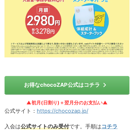
お得なchocoZAP公式はコチラ
▲初月(日割り)＋翌月分のお支払い▲
公式サイト：
https://chocozap.jp/
入会は
公式サイトのみ受付
です。手順は
コチラ