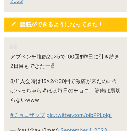
2022
腹筋ができるようになってきた！
アブベンチ腹筋20×5で100回❣️昨日に引き続き
2日目もできたー✌️
8/11入会時は15×2の30回で激痛が来たのに今
はへっちゃら💕ほぼ毎日のチョコ。筋肉は裏切
らないwww
#チョコザップ
pic.twitter.com/pibPPLplgI
— Ayu (@ayu2may)
September 1, 2023