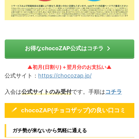
お得なchocoZAP公式はコチラ
▲初月(日割り)＋翌月分のお支払い▲
公式サイト：
https://chocozap.jp/
入会は
公式サイトのみ受付
です。手順は
コチラ
chocoZAP(チョコザップ)の良い口コミ
ガチ勢が来ないから気軽に通える