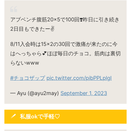
アブベンチ腹筋20×5で100回❣️昨日に引き続き
2日目もできたー✌️
8/11入会時は15×2の30回で激痛が来たのに今
はへっちゃら💕ほぼ毎日のチョコ。筋肉は裏切
らないwww
#チョコザップ
pic.twitter.com/pibPPLplgI
— Ayu (@ayu2may)
September 1, 2023
私服okで手軽♡