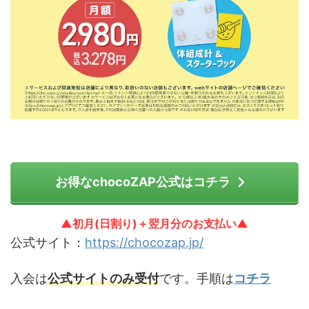
お得なchocoZAP公式はコチラ
▲初月(日割り)＋翌月分のお支払い▲
公式サイト：
https://chocozap.jp/
入会は
公式サイトのみ受付
です。手順は
コチラ