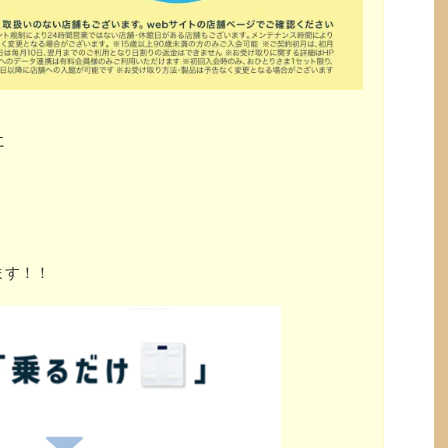
に
ます！！