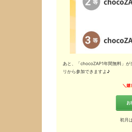
あと、「chocoZAP1年間無料
リから参加できますよ♪
嬉
＼
お
初月