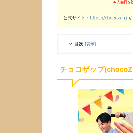
▲入会日を
公式サイト：
https://chocozap.jp/
目次
[
表示
]
チョコザップ(choc