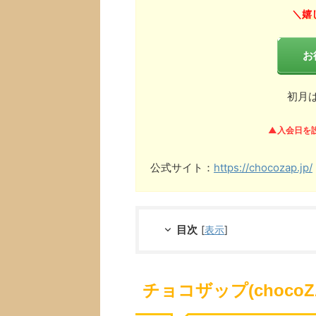
嬉
＼
お
初月
▲入会日を
公式サイト：
https://chocozap.jp/
目次
[
表示
]
チョコザップ(choco