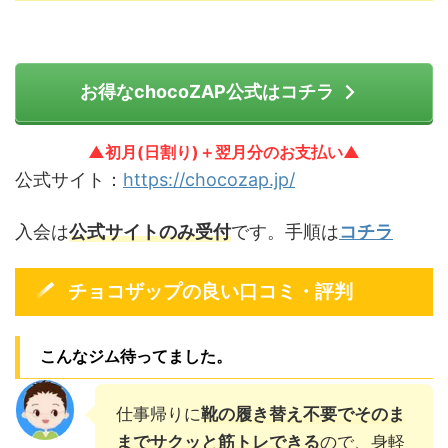
お得なchocoZAP公式はコチラ
▲初月(日割り)＋翌月分のお支払い▲
公式サイト：
https://chocozap.jp/
入会は
公式サイトのみ受付
です。手順は
コチラ
チョコザップの良い口コミ・評判
こんなジム待ってました。
仕事帰りに
靴の履き替え不要でそのま
までサクッと筋トレできる
ので、身軽