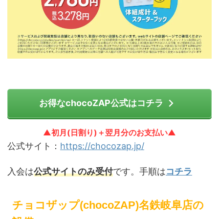
お得なchocoZAP公式はコチラ
▲初月(日割り)＋翌月分のお支払い▲
公式サイト：
https://chocozap.jp/
入会は
公式サイトのみ受付
です。手順は
コチラ
チョコザップ(chocoZAP)名鉄岐阜店の