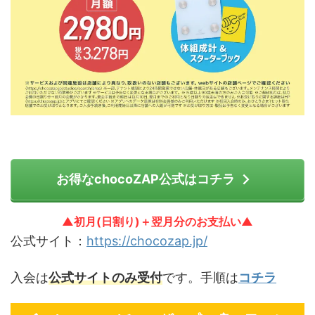
お得なchocoZAP公式はコチラ
▲初月(日割り)＋翌月分のお支払い▲
公式サイト：
https://chocozap.jp/
入会は
公式サイトのみ受付
です。手順は
コチラ