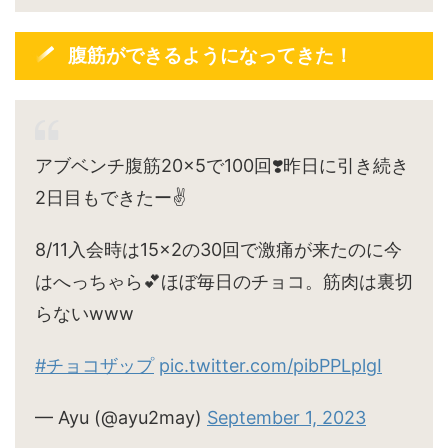
腹筋ができるようになってきた！
アブベンチ腹筋20×5で100回❣️昨日に引き続き
2日目もできたー✌️
8/11入会時は15×2の30回で激痛が来たのに今
はへっちゃら💕ほぼ毎日のチョコ。筋肉は裏切
らないwww
#チョコザップ
pic.twitter.com/pibPPLplgI
— Ayu (@ayu2may)
September 1, 2023