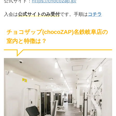
公式サイト：
https://chocozap.jp/
入会は
公式サイトのみ受付
です。手順は
コチラ
チョコザップ(chocoZAP)名鉄岐阜店の
室内と特徴は？