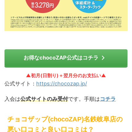
お得なchocoZAP公式はコチラ
▲初月(日割り)＋翌月分のお支払い▲
公式サイト：
https://chocozap.jp/
入会は
公式サイトのみ受付
です。手順は
コチラ
チョコザップ(chocoZAP)名鉄岐阜店の
悪い口コミと良い口コミは？