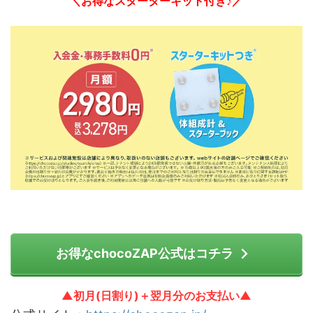
＼お得なスターターキット付き♪／
お得なchocoZAP公式はコチラ
▲初月(日割り)＋翌月分のお支払い▲