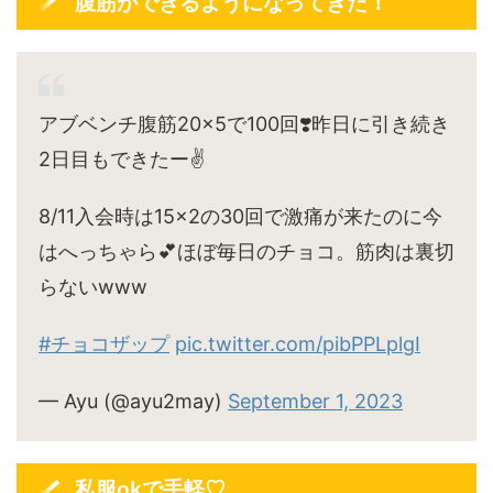
腹筋ができるようになってきた！
アブベンチ腹筋20×5で100回❣️昨日に引き続き
2日目もできたー✌️
8/11入会時は15×2の30回で激痛が来たのに今
はへっちゃら💕ほぼ毎日のチョコ。筋肉は裏切
らないwww
#チョコザップ
pic.twitter.com/pibPPLplgI
— Ayu (@ayu2may)
September 1, 2023
私服okで手軽♡