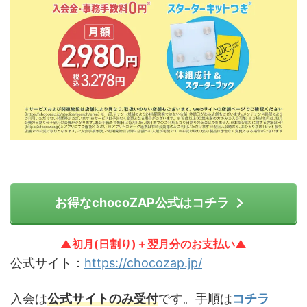
お得なchocoZAP公式はコチラ
▲初月(日割り)＋翌月分のお支払い▲
公式サイト：
https://chocozap.jp/
入会は
公式サイトのみ受付
です。手順は
コチラ