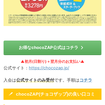
お得なchocoZAP公式はコチラ
▲初月(日割り)＋翌月分のお支払い▲
公式サイト：
https://chocozap.jp/
入会は
公式サイトのみ受付
です。手順は
コチラ
chocoZAP(チョコザップ)の良い口コミ