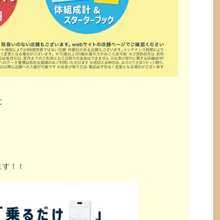
に
ます！！