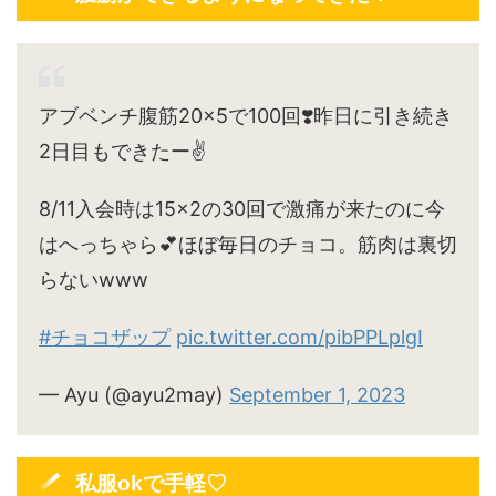
アブベンチ腹筋20×5で100回❣️昨日に引き続き
2日目もできたー✌️
8/11入会時は15×2の30回で激痛が来たのに今
はへっちゃら💕ほぼ毎日のチョコ。筋肉は裏切
らないwww
#チョコザップ
pic.twitter.com/pibPPLplgI
— Ayu (@ayu2may)
September 1, 2023
私服okで手軽♡