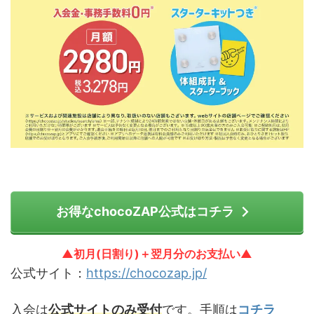
お得なchocoZAP公式はコチラ
▲初月(日割り)＋翌月分のお支払い▲
公式サイト：
https://chocozap.jp/
入会は
公式サイトのみ受付
です。手順は
コチラ