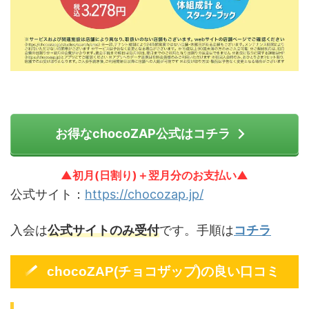
お得なchocoZAP公式はコチラ
▲初月(日割り)＋翌月分のお支払い▲
公式サイト：
https://chocozap.jp/
入会は
公式サイトのみ受付
です。手順は
コチラ
chocoZAP(チョコザップ)の良い口コミ