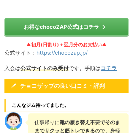
お得なchocoZAP公式はコチラ
▲初月(日割り)＋翌月分のお支払い▲
公式サイト：
https://chocozap.jp/
入会は
公式サイトのみ受付
です。手順は
コチラ
チョコザップの良い口コミ・評判
こんなジム待ってました。
仕事帰りに
靴の履き替え不要でそのま
までサクッと筋トレできる
ので、身軽