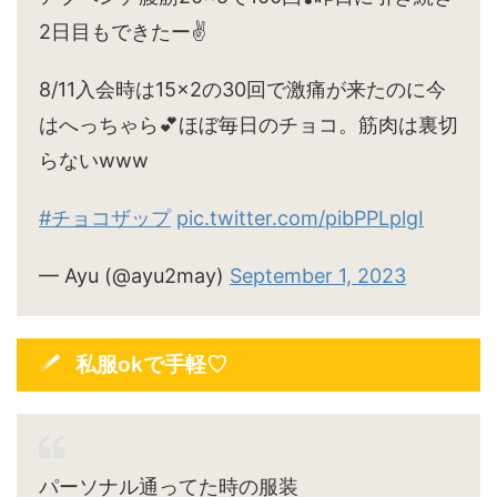
2日目もできたー✌️
8/11入会時は15×2の30回で激痛が来たのに今
はへっちゃら💕ほぼ毎日のチョコ。筋肉は裏切
らないwww
#チョコザップ
pic.twitter.com/pibPPLplgI
— Ayu (@ayu2may)
September 1, 2023
私服okで手軽♡
パーソナル通ってた時の服装