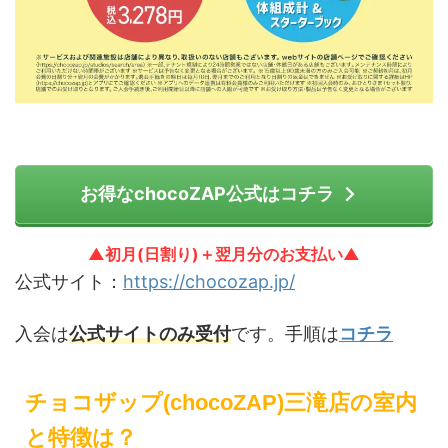
お得なchocoZAP公式はコチラ
▲初月(日割り)＋翌月分のお支払い▲
公式サイト：
https://chocozap.jp/
入会は
公式サイトのみ受付
です。手順は
コチラ
チョコザップ(chocoZAP)三滝店の室内
と特徴は？