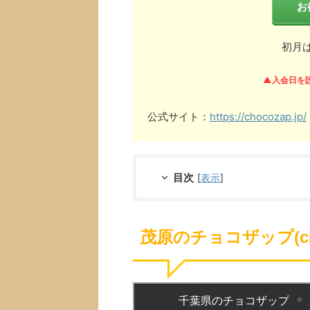
お
初月
▲入会日を
公式サイト：
https://chocozap.jp/
目次
[
表示
]
茂原のチョコザップ(ch