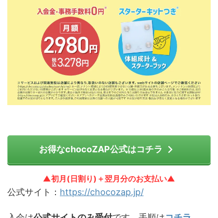
お得なchocoZAP公式はコチラ
▲初月(日割り)＋翌月分のお支払い▲
公式サイト：
https://chocozap.jp/
入会は
公式サイトのみ受付
です。手順は
コチラ