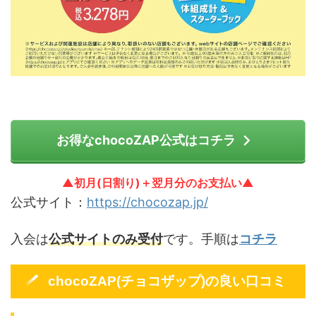
お得なchocoZAP公式はコチラ
▲初月(日割り)＋翌月分のお支払い▲
公式サイト：
https://chocozap.jp/
入会は
公式サイトのみ受付
です。手順は
コチラ
chocoZAP(チョコザップ)の良い口コミ