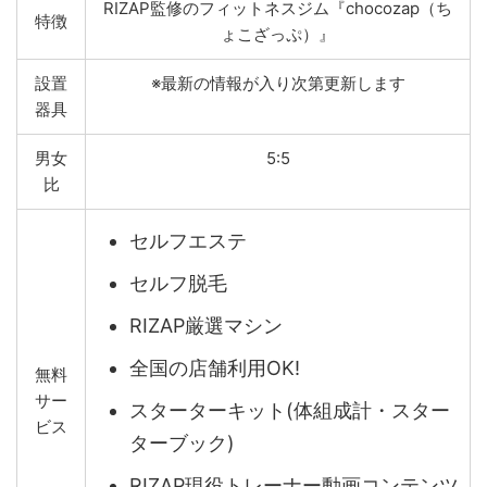
RIZAP監修のフィットネスジム『chocozap（ち
特徴
ょこざっぷ）』
設置
※最新の情報が入り次第更新します
器具
男女
5:5
比
セルフエステ
セルフ脱毛
RIZAP厳選マシン
全国の店舗利用OK!
無料
サー
スターターキット(体組成計・スター
ビス
ターブック)
RIZAP現役トレーナー動画コンテンツ