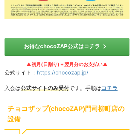
お得なchocoZAP公式はコチラ
▲初月(日割り)＋翌月分のお支払い▲
公式サイト：
https://chocozap.jp/
入会は
公式サイトのみ受付
です。手順は
コチラ
チョコザップ(chocoZAP)門司柳町店の
設備