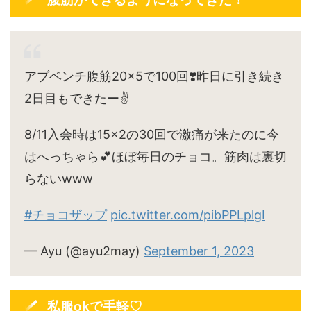
アブベンチ腹筋20×5で100回❣️昨日に引き続き
2日目もできたー✌️
8/11入会時は15×2の30回で激痛が来たのに今
はへっちゃら💕ほぼ毎日のチョコ。筋肉は裏切
らないwww
#チョコザップ
pic.twitter.com/pibPPLplgI
— Ayu (@ayu2may)
September 1, 2023
私服okで手軽♡