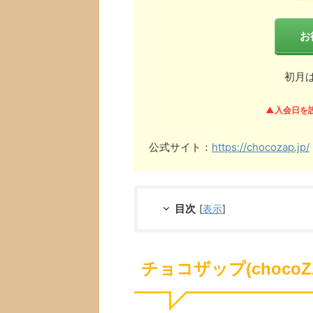
お
初月
▲入会日を
公式サイト：
https://chocozap.jp/
目次
[
表示
]
チョコザップ(choco