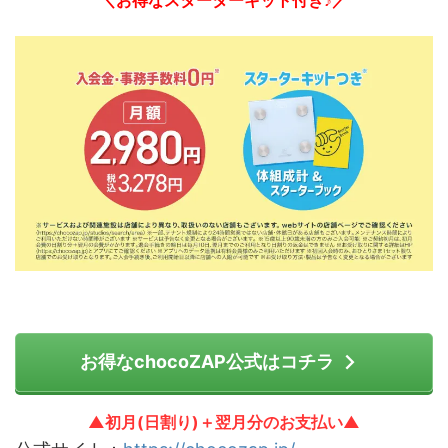
お得なchocoZAP公式はコチラ
▲初月(日割り)＋翌月分のお支払い▲