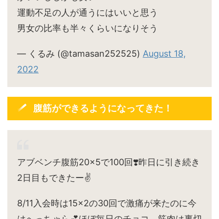
運動不足の人が通うにはいいと思う
男女の比率も半々くらいになりそう
— くるみ (@tamasan252525)
August 18,
2022
腹筋ができるようになってきた！
アブベンチ腹筋20×5で100回❣️昨日に引き続き
2日目もできたー✌️
8/11入会時は15×2の30回で激痛が来たのに今
はへっちゃら💕ほぼ毎日のチョコ。筋肉は裏切