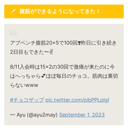
腹筋ができるようになってきた！
アブベンチ腹筋20×5で100回❣️昨日に引き続き
2日目もできたー✌️
8/11入会時は15×2の30回で激痛が来たのに今
はへっちゃら💕ほぼ毎日のチョコ。筋肉は裏切
らないwww
#チョコザップ
pic.twitter.com/pibPPLplgI
— Ayu (@ayu2may)
September 1, 2023