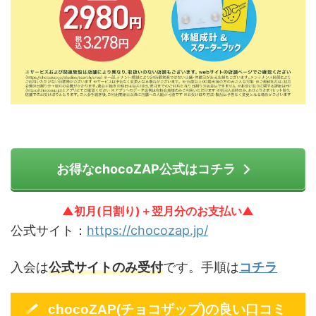
お得なchocoZAP公式はコチラ
▲初月(日割り)＋翌月分のお支払い▲
公式サイト：
https://chocozap.jp/
入会は
公式サイトのみ受付
です。手順は
コチラ
chocoZAP(チョコザップ)の良い口コミ