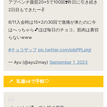
アブベンチ腹筋20×5で100回❣️昨日に引き続き
2日目もできたー✌️
8/11入会時は15×2の30回で激痛が来たのに今
はへっちゃら💕ほぼ毎日のチョコ。筋肉は裏切
らないwww
#チョコザップ
pic.twitter.com/pibPPLplgI
— Ayu (@ayu2may)
September 1, 2023
私服okで手軽♡