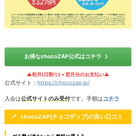
お得なchocoZAP公式はコチラ
▲初月(日割り)＋翌月分のお支払い▲
公式サイト：
https://chocozap.jp/
入会は
公式サイトのみ受付
です。手順は
コチラ
chocoZAP(チョコザップ)の良い口コミ