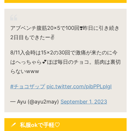
アブベンチ腹筋20×5で100回❣️昨日に引き続き
2日目もできたー✌️
8/11入会時は15×2の30回で激痛が来たのに今
はへっちゃら💕ほぼ毎日のチョコ。筋肉は裏切
らないwww
#チョコザップ
pic.twitter.com/pibPPLplgI
— Ayu (@ayu2may)
September 1, 2023
私服okで手軽♡