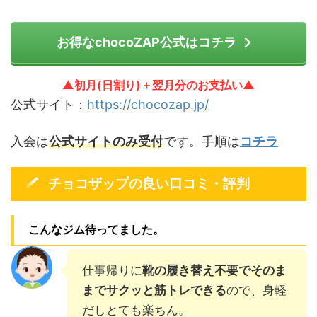
お得なchocoZAP公式はコチラ
▲初月(日割り)＋翌月分のお支払い▲
公式サイト：
https://chocozap.jp/
入会は
公式サイトのみ受付
です。手順は
コチラ
チョコザップの良い口コミ・評判
こんなジム待ってました。
仕事帰りに
靴の履き替え不要でそのま
までサクッと筋トレできる
ので、身軽
だしとても楽ちん。