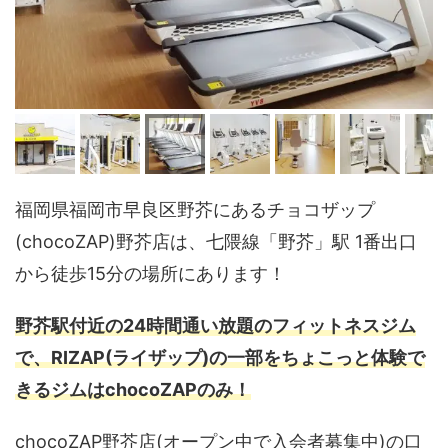
福岡県福岡市早良区野芥にあるチョコザップ
(chocoZAP)野芥店は、七隈線「野芥」駅 1番出口
から徒歩15分の場所にあります！
野芥駅付近の24時間通い放題のフィットネスジム
で、RIZAP(ライザップ)の一部をちょこっと体験で
きるジムはchocoZAPのみ！
chocoZAP野芥店(オープン中で入会者募集中)の口