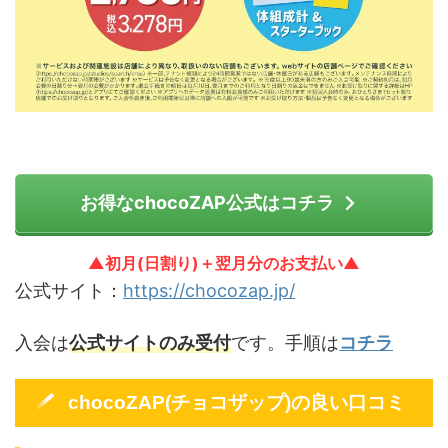
お得なchocoZAP公式はコチラ
▲初月(日割り)＋翌月分のお支払い▲
公式サイト：
https://chocozap.jp/
入会は
公式サイトのみ受付
です。手順は
コチラ
chocoZAP(チョコザップ)の良い口コミ