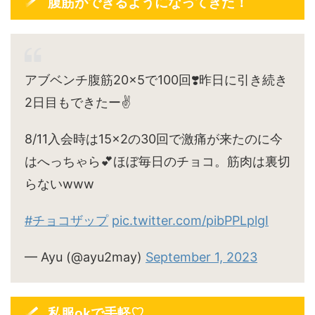
腹筋ができるようになってきた！
アブベンチ腹筋20×5で100回❣️昨日に引き続き
2日目もできたー✌️
8/11入会時は15×2の30回で激痛が来たのに今
はへっちゃら💕ほぼ毎日のチョコ。筋肉は裏切
らないwww
#チョコザップ
pic.twitter.com/pibPPLplgI
— Ayu (@ayu2may)
September 1, 2023
私服okで手軽♡