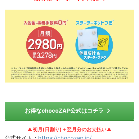
お得なchocoZAP公式はコチラ
▲初月(日割り)＋翌月分のお支払い▲
公式サイト：
https://chocozap.jp/