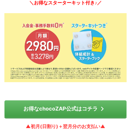
＼お得なスターターキット付き♪／
お得なchocoZAP公式はコチラ
▲初月(日割り)＋翌月分のお支払い▲