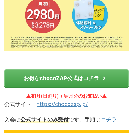
お得なchocoZAP公式はコチラ
▲初月(日割り)＋翌月分のお支払い▲
公式サイト：
https://chocozap.jp/
入会は
公式サイトのみ受付
です。手順は
コチラ