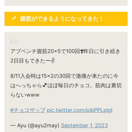
腹筋ができるようになってきた！
アブベンチ腹筋20×5で100回❣️昨日に引き続き
2日目もできたー✌️
8/11入会時は15×2の30回で激痛が来たのに今
はへっちゃら💕ほぼ毎日のチョコ。筋肉は裏切
らないwww
#チョコザップ
pic.twitter.com/pibPPLplgI
— Ayu (@ayu2may)
September 1, 2023