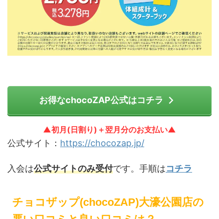
お得なchocoZAP公式はコチラ
▲初月(日割り)＋翌月分のお支払い▲
公式サイト：
https://chocozap.jp/
入会は
公式サイトのみ受付
です。手順は
コチラ
チョコザップ(chocoZAP)大濠公園店の