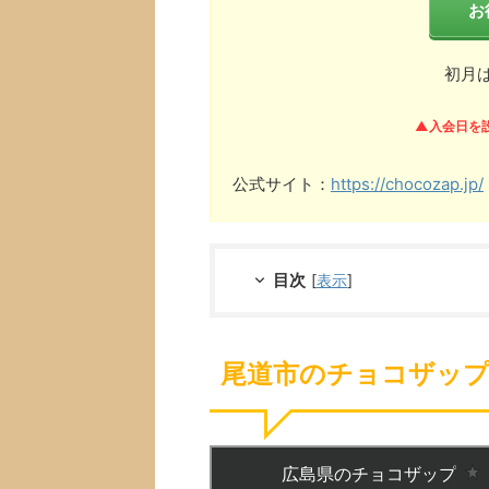
お
初月
▲入会日を
公式サイト：
https://chocozap.jp/
目次
[
表示
]
尾道市のチョコザップ(c