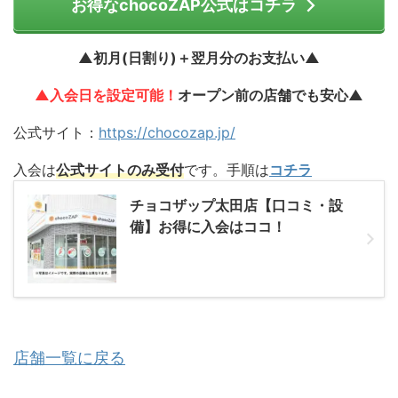
お得なchocoZAP公式はコチラ
▲初月(日割り)＋翌月分のお支払い▲
▲入会日を設定可能！
オープン前の店舗でも安心▲
公式サイト：
https://chocozap.jp/
入会は
公式サイトのみ受付
です。手順は
コチラ
チョコザップ太田店【口コミ・設
備】お得に入会はココ！
店舗一覧に戻る