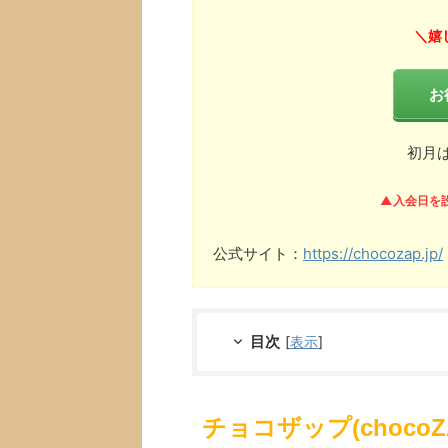
嬉
＼
お
初月
▲入会日を
公式サイト：
https://chocozap.jp/
目次
[
表示
]
チョコザップ(choco