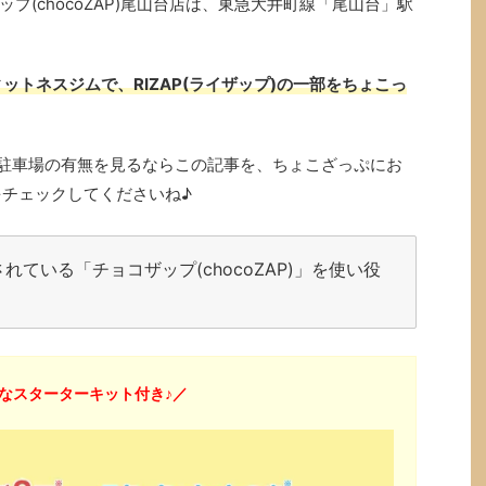
プ(chocoZAP)尾山台店は、東急大井町線「尾山台」駅
ットネスジムで、RIZAP(ライザップ)の一部をちょこっ
備、駐車場の有無を見るならこの記事を、ちょこざっぷにお
をチェックしてくださいね♪
ている「チョコザップ(chocoZAP)」を使い役
得なスターターキット付き♪／