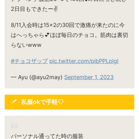
2日目もできたー✌️
8/11入会時は15×2の30回で激痛が来たのに今
はへっちゃら💕ほぼ毎日のチョコ。筋肉は裏切
らないwww
#チョコザップ
pic.twitter.com/pibPPLplgI
— Ayu (@ayu2may)
September 1, 2023
私服okで手軽♡
パーソナル通ってた時の服装