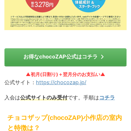
お得なchocoZAP公式はコチラ
▲初月(日割り)＋翌月分のお支払い▲
公式サイト：
https://chocozap.jp/
入会は
公式サイトのみ受付
です。手順は
コチラ
チョコザップ(chocoZAP)小作店の室内
と特徴は？